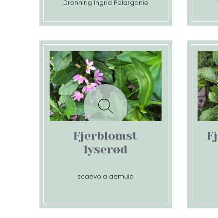
Dronning Ingrid Pelargonie
Fjerblomst
F
lyserød
scaevola aemula