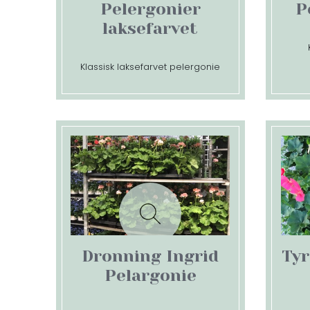
Pelergonier
P
laksefarvet
Klassisk laksefarvet pelergonie
Dronning Ingrid
Tyr
Pelargonie