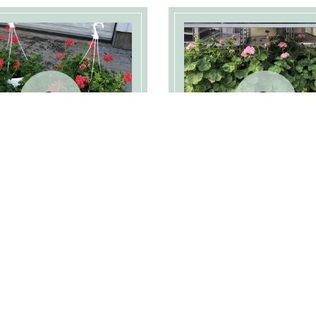
oler Pelargonie
Dronning Ing
ampel
pelergonie sp
Flotte tyroler ampler.
10 stk på et lag.