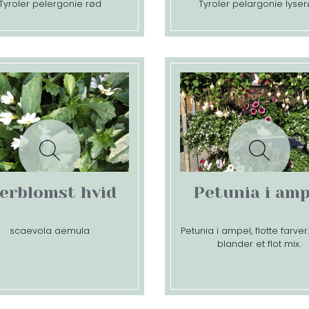
Tyroler pelergonie rød
Tyroler pelargonie lyse
jerblomst hvid
Petunia i amp
scaevola aemula
Petunia i ampel, flotte farver
blander et flot mix.