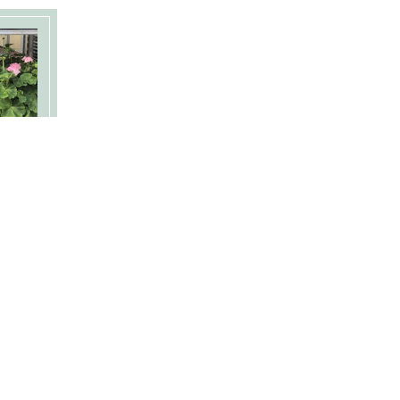
rid
ande