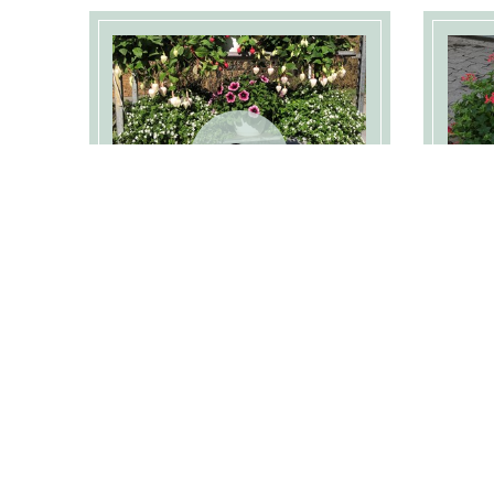
Fuchia i ampel
Tyr
Fuchia i ampel, flotte farver. Mette
blander et mix.