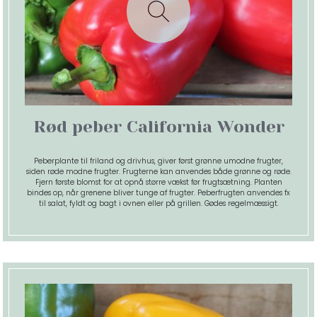
Rød peber California Wonder
Peberplante til friland og drivhus, giver først grønne umodne frugter,
siden røde modne frugter. Frugterne kan anvendes både grønne og røde.
Fjern første blomst for at opnå større vækst før frugtsætning. Planten
bindes op, når grenene bliver tunge af frugter. Peberfrugten anvendes fx
til salat, fyldt og bagt i ovnen eller på grillen. Gødes regelmæssigt.