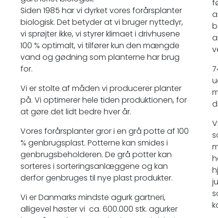
f
Siden 1985 har vi dyrket vores forårsplanter
a
biologisk. Det betyder at vi bruger nyttedyr,
b
vi sprøjter ikke, vi styrer klimaet i drivhusene
a
100 % optimalt, vi tilfører kun den mængde
v
vand og gødning som planterne har brug
for.
7
u
Vi er stolte af måden vi producerer planter
m
på. Vi optimerer hele tiden produktionen, for
d
at gøre det lidt bedre hver år.
V
Vores forårsplanter gror i en grå potte af 100
s
% genbrugsplast. Potterne kan smides i
m
genbrugsbeholderen. De grå potter kan
h
sorteres i sorteringsanlæggene og kan
h
derfor genbruges til nye plast produkter.
j
s
Vi er Danmarks mindste agurk gartneri,
k
alligevel høster vi ca. 600.000 stk. agurker