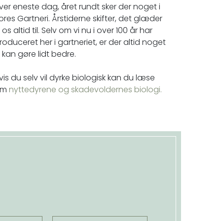
ver eneste dag, året rundt sker der noget i
ores Gartneri. Årstiderne skifter, det glæder
i os altid til. Selv om vi nu i over 100 år har
roduceret her i gartneriet, er der altid noget
i kan gøre lidt bedre.
vis du selv vil dyrke biologisk kan du læse
om
nyttedyrene og skadevoldernes biologi.