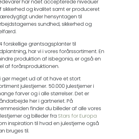
ødevarer har nået accepterede niveauer
f sikkerhed og kvalitet samt er produceret
æredygtigt under hensyntagen til
rbejdstagernes sundhed, sikkerhed og
elfærd.
4 forskellige grøntsagsplanter til
dplantning, har vi i vores forårssortiment. En
indre produktion af isbegonia, er også en
el af forårsproduktionen.
i gør meget ud af at have et stort
ortiment julestjerner. 50.000 julestjerner i
ange farver og i alle størrelser. Det er
åndarbejde her i gartneriet. På
jemmesiden finder du billeder af alle vores
ulestjerner og billeder fra
Stars for Europa
om inspiration til hvad en julestjerne også
an bruges til.