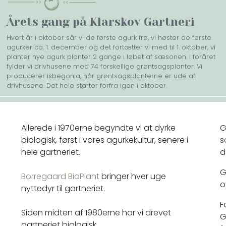
Årets gang på Klarskov Gartneri
Hvert år i oktober sår vi de første agurk frø, vi høster de første
agurker ca. 1. december og det fortætter vi med til 1. oktober, vi
planter nye agurk planter 2 gange i løbet af sæsonen. I foråret
fylder vi drivhusene med 74 forskellige grøntsagsplanter. Vi
producerer isbegonia, når grøntsagsplanterne er ude af
drivhusene. Det hele starter forfra igen i oktober.
Allerede i 1970erne begyndte vi at dyrke
G
biologisk, først i vores agurkekultur, senere i
s
hele gartneriet.
d
G
Borregaard BioPlant
bringer hver uge
o
nyttedyr til gartneriet.
F
Siden midten af 1980erne har vi drevet
G
gartneriet biologisk.