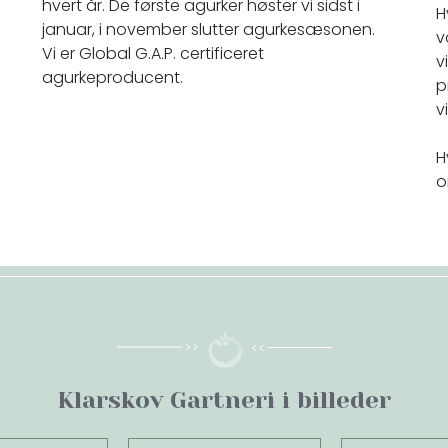
hvert år. De første agurker høster vi sidst i
H
januar, i november slutter agurkesæsonen.
v
Vi er Global G.A.P. certificeret
v
agurkeproducent.
p
v
H
Klarskov Gartneri i billeder